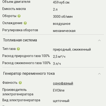
Объем двигателя
459 куб.см.
Емкость масла
2 л
Обороты
?
3000 об/мин
Охлаждение
?
воздушное
Регулировка оборотов
механическая
Топливная система
Тип газа
?
природный, cжиженный
Расход природного газа 100%
2,5 м³/ч
Расход сжиженного газа 100%
3 л/ч
Генератор переменного тока
Фазность
?
однофазный
Производитель
EVOline
электрогенератора
Вид электрогенератора
щеточный