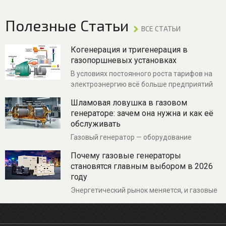
Полезные Статьи
ВСЕ СТАТЬИ
Когенерация и тригенерация в
газопоршневых установках
В условиях постоянного роста тарифов на
электроэнергию всё больше предприятий
задумываются о собственной генерации.
Шламовая ловушка в газовом
Когенерация — это технология, которая
генераторе: зачем она нужна и как её
позволяет из одного и того же топлива
обслуживать
получать и электричество, и тепло.
Разбираемся, как это работает и кто
Газовый генератор — оборудование
поможет правильно реализовать проект.
сложное, и его бесперебойная работа во
Почему газовые генераторы
многом зависит от качества топлива,
становятся главным выбором в 2026
поступающего в двигатель. Один из
году
ключевых элементов системы подготовки
газа, который часто недооценивают, — это
Энергетический рынок меняется, и газовые
шламовая ловушка. Рассказываем, что это
генераторы из нишевого решения
за устройство, зачем оно нужно и почему
превращаются в основной инструмент для
без него ресурс генератора может
обеспечения электроэнергией частных